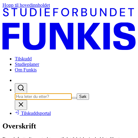
Hopp til hovedinnholdet
Tilskudd
Studieplaner
Om Funkis
Søk
Tilskuddsportal
Overskrift