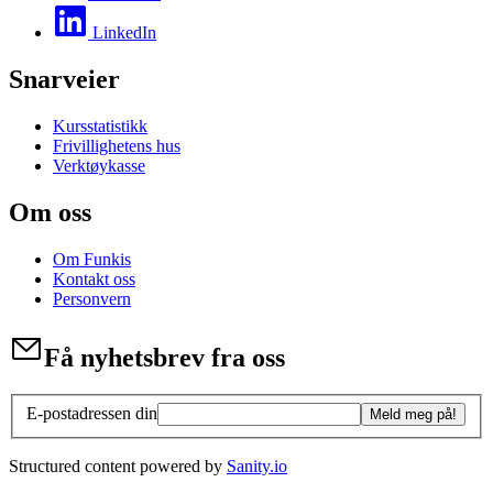
LinkedIn
Snarveier
Kursstatistikk
Frivillighetens hus
Verktøykasse
Om oss
Om Funkis
Kontakt oss
Personvern
Få nyhetsbrev fra oss
E-postadressen din
Meld meg på!
Structured content powered by
Sanity.io