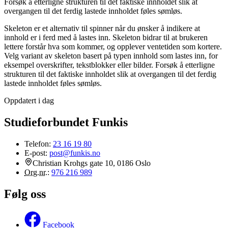
Forsøk å etterligne strukturen til det faktiske innholdet slik at
overgangen til det ferdig lastede innholdet føles sømløs.
Skeleton er et alternativ til spinner når du ønsker å indikere at
innhold er i ferd med å lastes inn. Skeleton bidrar til at brukeren
lettere forstår hva som kommer, og opplever ventetiden som kortere.
Velg variant av skeleton basert på typen innhold som lastes inn, for
eksempel overskrifter, tekstblokker eller bilder. Forsøk å etterligne
strukturen til det faktiske innholdet slik at overgangen til det ferdig
lastede innholdet føles sømløs.
Oppdatert i dag
Studieforbundet Funkis
Telefon:
23 16 19 80
E-post:
post@funkis.no
Christian Krohgs gate 10, 0186 Oslo
Org.nr.
:
976 216 989
Følg oss
Facebook