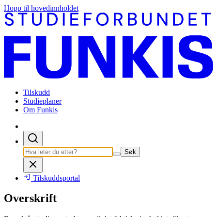
Hopp til hovedinnholdet
Tilskudd
Studieplaner
Om Funkis
Søk
Tilskuddsportal
Overskrift