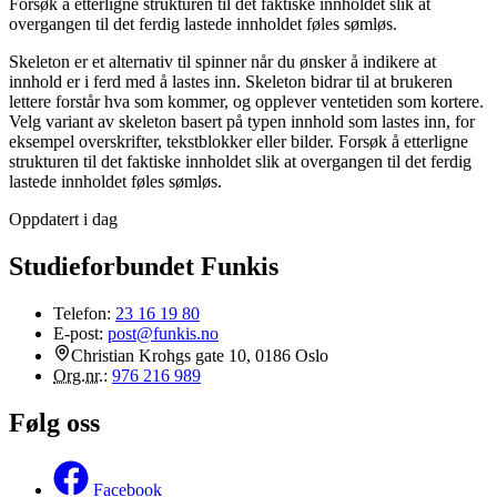
Forsøk å etterligne strukturen til det faktiske innholdet slik at
overgangen til det ferdig lastede innholdet føles sømløs.
Skeleton er et alternativ til spinner når du ønsker å indikere at
innhold er i ferd med å lastes inn. Skeleton bidrar til at brukeren
lettere forstår hva som kommer, og opplever ventetiden som kortere.
Velg variant av skeleton basert på typen innhold som lastes inn, for
eksempel overskrifter, tekstblokker eller bilder. Forsøk å etterligne
strukturen til det faktiske innholdet slik at overgangen til det ferdig
lastede innholdet føles sømløs.
Oppdatert i dag
Studieforbundet Funkis
Telefon:
23 16 19 80
E-post:
post@funkis.no
Christian Krohgs gate 10, 0186 Oslo
Org.nr.
:
976 216 989
Følg oss
Facebook