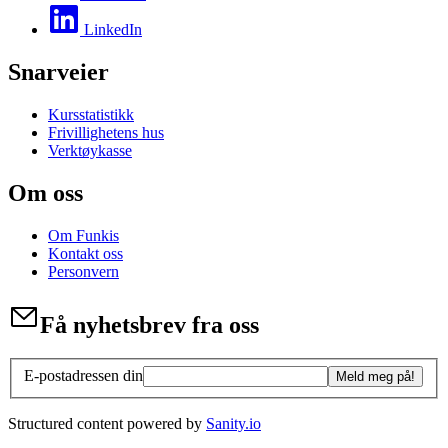
LinkedIn
Snarveier
Kursstatistikk
Frivillighetens hus
Verktøykasse
Om oss
Om Funkis
Kontakt oss
Personvern
Få nyhetsbrev fra oss
E-postadressen din
Meld meg på!
Structured content powered by
Sanity.io