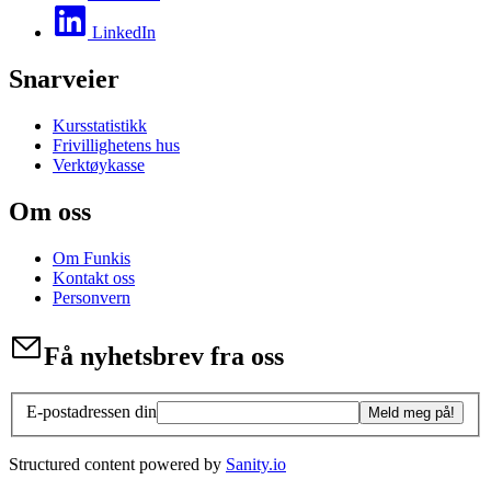
LinkedIn
Snarveier
Kursstatistikk
Frivillighetens hus
Verktøykasse
Om oss
Om Funkis
Kontakt oss
Personvern
Få nyhetsbrev fra oss
E-postadressen din
Meld meg på!
Structured content powered by
Sanity.io