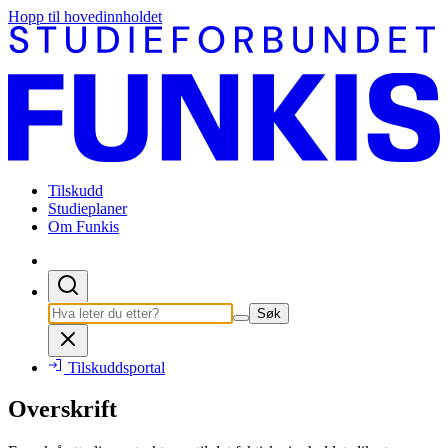
Hopp til hovedinnholdet
Tilskudd
Studieplaner
Om Funkis
Søk
Tilskuddsportal
Overskrift