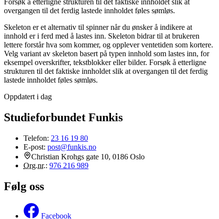
Forsøk å etterligne strukturen til det faktiske innholdet slik at
overgangen til det ferdig lastede innholdet føles sømløs.
Skeleton er et alternativ til spinner når du ønsker å indikere at
innhold er i ferd med å lastes inn. Skeleton bidrar til at brukeren
lettere forstår hva som kommer, og opplever ventetiden som kortere.
Velg variant av skeleton basert på typen innhold som lastes inn, for
eksempel overskrifter, tekstblokker eller bilder. Forsøk å etterligne
strukturen til det faktiske innholdet slik at overgangen til det ferdig
lastede innholdet føles sømløs.
Oppdatert i dag
Studieforbundet Funkis
Telefon:
23 16 19 80
E-post:
post@funkis.no
Christian Krohgs gate 10, 0186 Oslo
Org.nr.
:
976 216 989
Følg oss
Facebook