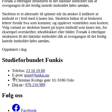
Forsøk å etterligne strukturen til det faktiske innholdet slik at
overgangen til det ferdig lastede innholdet føles sømløs.
Skeleton er et alternativ til spinner når du ønsker å indikere at
innhold er i ferd med å lastes inn. Skeleton bidrar til at brukeren
lettere forstår hva som kommer, og opplever ventetiden som kortere.
Velg variant av skeleton basert på typen innhold som lastes inn, for
eksempel overskrifter, tekstblokker eller bilder. Forsøk å etterligne
strukturen til det faktiske innholdet slik at overgangen til det ferdig
lastede innholdet føles sømløs.
Oppdatert i dag
Studieforbundet Funkis
Telefon:
23 16 19 80
E-post:
post@funkis.no
Christian Krohgs gate 10, 0186 Oslo
Org.nr.
:
976 216 989
Følg oss
Facebook