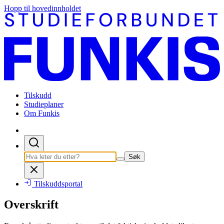
Hopp til hovedinnholdet
Tilskudd
Studieplaner
Om Funkis
Søk
Tilskuddsportal
Overskrift