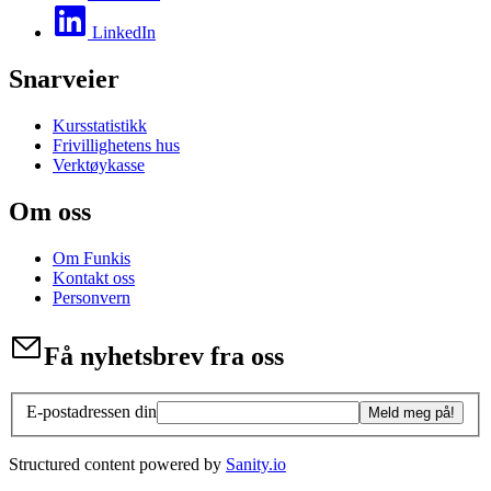
LinkedIn
Snarveier
Kursstatistikk
Frivillighetens hus
Verktøykasse
Om oss
Om Funkis
Kontakt oss
Personvern
Få nyhetsbrev fra oss
E-postadressen din
Meld meg på!
Structured content powered by
Sanity.io