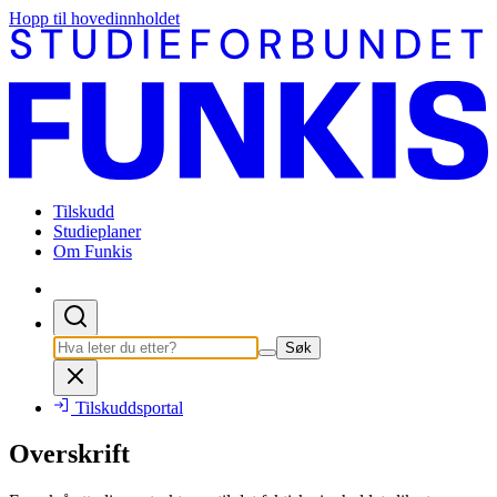
Hopp til hovedinnholdet
Tilskudd
Studieplaner
Om Funkis
Søk
Tilskuddsportal
Overskrift