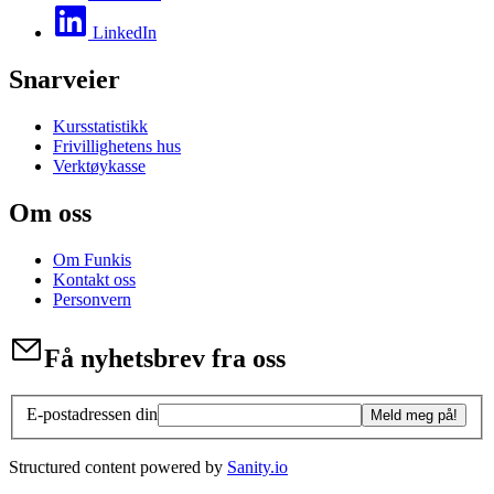
LinkedIn
Snarveier
Kursstatistikk
Frivillighetens hus
Verktøykasse
Om oss
Om Funkis
Kontakt oss
Personvern
Få nyhetsbrev fra oss
E-postadressen din
Meld meg på!
Structured content powered by
Sanity.io