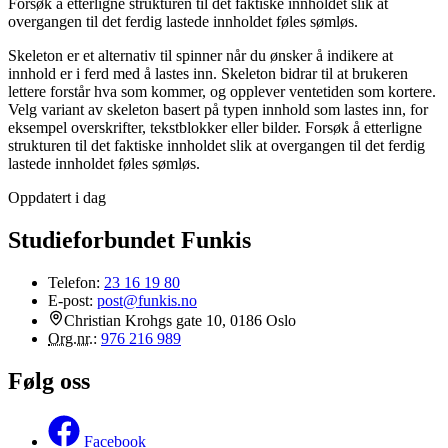
Forsøk å etterligne strukturen til det faktiske innholdet slik at
overgangen til det ferdig lastede innholdet føles sømløs.
Skeleton er et alternativ til spinner når du ønsker å indikere at
innhold er i ferd med å lastes inn. Skeleton bidrar til at brukeren
lettere forstår hva som kommer, og opplever ventetiden som kortere.
Velg variant av skeleton basert på typen innhold som lastes inn, for
eksempel overskrifter, tekstblokker eller bilder. Forsøk å etterligne
strukturen til det faktiske innholdet slik at overgangen til det ferdig
lastede innholdet føles sømløs.
Oppdatert i dag
Studieforbundet Funkis
Telefon:
23 16 19 80
E-post:
post@funkis.no
Christian Krohgs gate 10, 0186 Oslo
Org.nr.
:
976 216 989
Følg oss
Facebook