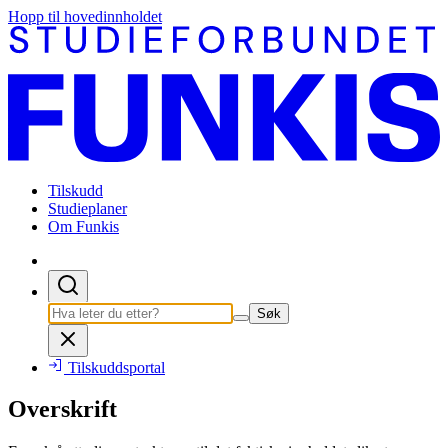
Hopp til hovedinnholdet
Tilskudd
Studieplaner
Om Funkis
Søk
Tilskuddsportal
Overskrift