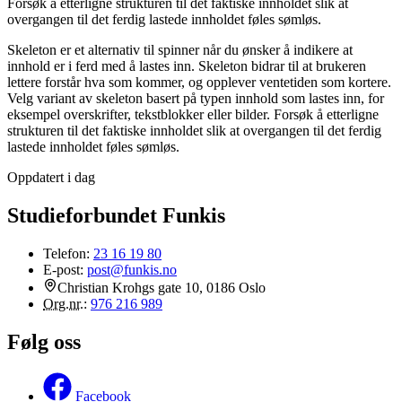
Forsøk å etterligne strukturen til det faktiske innholdet slik at
overgangen til det ferdig lastede innholdet føles sømløs.
Skeleton er et alternativ til spinner når du ønsker å indikere at
innhold er i ferd med å lastes inn. Skeleton bidrar til at brukeren
lettere forstår hva som kommer, og opplever ventetiden som kortere.
Velg variant av skeleton basert på typen innhold som lastes inn, for
eksempel overskrifter, tekstblokker eller bilder. Forsøk å etterligne
strukturen til det faktiske innholdet slik at overgangen til det ferdig
lastede innholdet føles sømløs.
Oppdatert i dag
Studieforbundet Funkis
Telefon:
23 16 19 80
E-post:
post@funkis.no
Christian Krohgs gate 10, 0186 Oslo
Org.nr.
:
976 216 989
Følg oss
Facebook