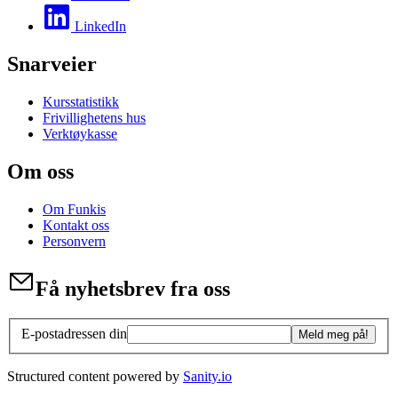
LinkedIn
Snarveier
Kursstatistikk
Frivillighetens hus
Verktøykasse
Om oss
Om Funkis
Kontakt oss
Personvern
Få nyhetsbrev fra oss
E-postadressen din
Meld meg på!
Structured content powered by
Sanity.io