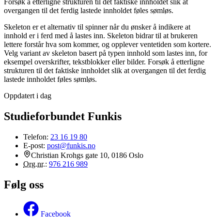
Forsøk å etterligne strukturen til det faktiske innholdet slik at
overgangen til det ferdig lastede innholdet føles sømløs.
Skeleton er et alternativ til spinner når du ønsker å indikere at
innhold er i ferd med å lastes inn. Skeleton bidrar til at brukeren
lettere forstår hva som kommer, og opplever ventetiden som kortere.
Velg variant av skeleton basert på typen innhold som lastes inn, for
eksempel overskrifter, tekstblokker eller bilder. Forsøk å etterligne
strukturen til det faktiske innholdet slik at overgangen til det ferdig
lastede innholdet føles sømløs.
Oppdatert i dag
Studieforbundet Funkis
Telefon:
23 16 19 80
E-post:
post@funkis.no
Christian Krohgs gate 10, 0186 Oslo
Org.nr.
:
976 216 989
Følg oss
Facebook