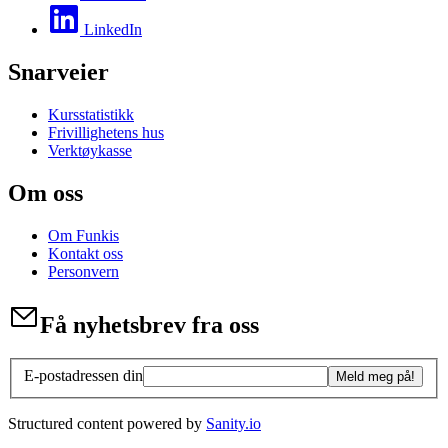
LinkedIn
Snarveier
Kursstatistikk
Frivillighetens hus
Verktøykasse
Om oss
Om Funkis
Kontakt oss
Personvern
Få nyhetsbrev fra oss
E-postadressen din
Meld meg på!
Structured content powered by
Sanity.io