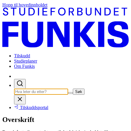
Hopp til hovedinnholdet
Tilskudd
Studieplaner
Om Funkis
Søk
Tilskuddsportal
Overskrift