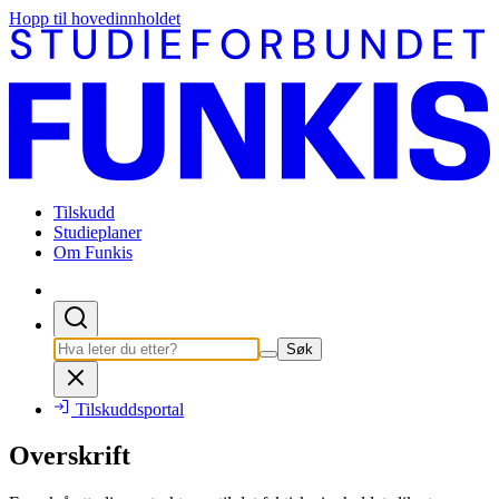
Hopp til hovedinnholdet
Tilskudd
Studieplaner
Om Funkis
Søk
Tilskuddsportal
Overskrift