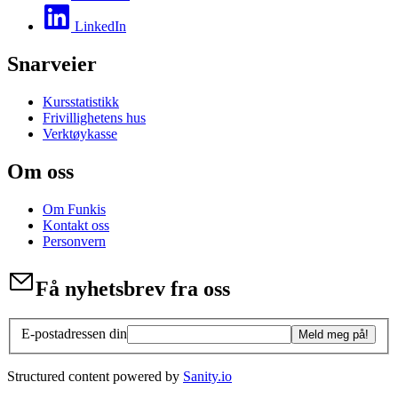
LinkedIn
Snarveier
Kursstatistikk
Frivillighetens hus
Verktøykasse
Om oss
Om Funkis
Kontakt oss
Personvern
Få nyhetsbrev fra oss
E-postadressen din
Meld meg på!
Structured content powered by
Sanity.io