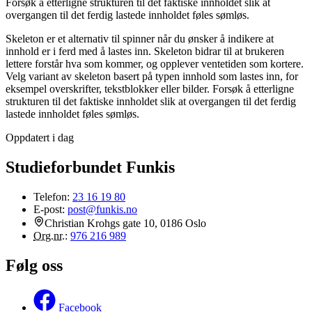
Forsøk å etterligne strukturen til det faktiske innholdet slik at
overgangen til det ferdig lastede innholdet føles sømløs.
Skeleton er et alternativ til spinner når du ønsker å indikere at
innhold er i ferd med å lastes inn. Skeleton bidrar til at brukeren
lettere forstår hva som kommer, og opplever ventetiden som kortere.
Velg variant av skeleton basert på typen innhold som lastes inn, for
eksempel overskrifter, tekstblokker eller bilder. Forsøk å etterligne
strukturen til det faktiske innholdet slik at overgangen til det ferdig
lastede innholdet føles sømløs.
Oppdatert i dag
Studieforbundet Funkis
Telefon:
23 16 19 80
E-post:
post@funkis.no
Christian Krohgs gate 10, 0186 Oslo
Org.nr.
:
976 216 989
Følg oss
Facebook