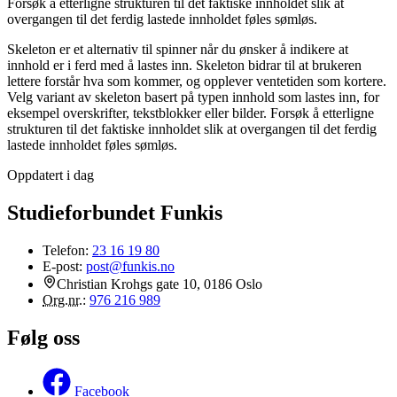
Forsøk å etterligne strukturen til det faktiske innholdet slik at
overgangen til det ferdig lastede innholdet føles sømløs.
Skeleton er et alternativ til spinner når du ønsker å indikere at
innhold er i ferd med å lastes inn. Skeleton bidrar til at brukeren
lettere forstår hva som kommer, og opplever ventetiden som kortere.
Velg variant av skeleton basert på typen innhold som lastes inn, for
eksempel overskrifter, tekstblokker eller bilder. Forsøk å etterligne
strukturen til det faktiske innholdet slik at overgangen til det ferdig
lastede innholdet føles sømløs.
Oppdatert i dag
Studieforbundet Funkis
Telefon:
23 16 19 80
E-post:
post@funkis.no
Christian Krohgs gate 10, 0186 Oslo
Org.nr.
:
976 216 989
Følg oss
Facebook