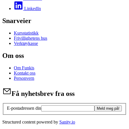
LinkedIn
Snarveier
Kursstatistikk
Frivillighetens hus
Verktøykasse
Om oss
Om Funkis
Kontakt oss
Personvern
Få nyhetsbrev fra oss
E-postadressen din
Meld meg på!
Structured content powered by
Sanity.io