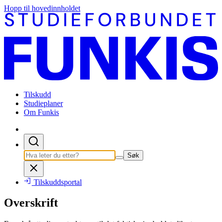
Hopp til hovedinnholdet
Tilskudd
Studieplaner
Om Funkis
Søk
Tilskuddsportal
Overskrift