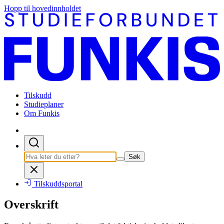
Hopp til hovedinnholdet
Tilskudd
Studieplaner
Om Funkis
Søk
Tilskuddsportal
Overskrift