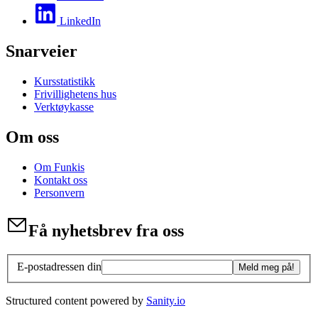
LinkedIn
Snarveier
Kursstatistikk
Frivillighetens hus
Verktøykasse
Om oss
Om Funkis
Kontakt oss
Personvern
Få nyhetsbrev fra oss
E-postadressen din
Meld meg på!
Structured content powered by
Sanity.io