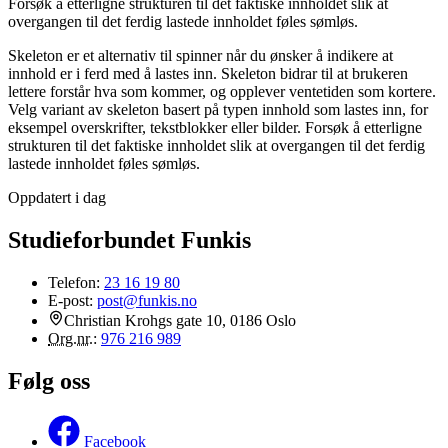
Forsøk å etterligne strukturen til det faktiske innholdet slik at
overgangen til det ferdig lastede innholdet føles sømløs.
Skeleton er et alternativ til spinner når du ønsker å indikere at
innhold er i ferd med å lastes inn. Skeleton bidrar til at brukeren
lettere forstår hva som kommer, og opplever ventetiden som kortere.
Velg variant av skeleton basert på typen innhold som lastes inn, for
eksempel overskrifter, tekstblokker eller bilder. Forsøk å etterligne
strukturen til det faktiske innholdet slik at overgangen til det ferdig
lastede innholdet føles sømløs.
Oppdatert i dag
Studieforbundet Funkis
Telefon:
23 16 19 80
E-post:
post@funkis.no
Christian Krohgs gate 10, 0186 Oslo
Org.nr.
:
976 216 989
Følg oss
Facebook