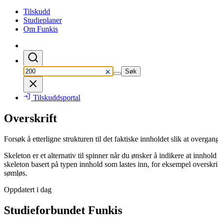
Tilskudd
Studieplaner
Om Funkis
Søk
Tilskuddsportal
Overskrift
Forsøk å etterligne strukturen til det faktiske innholdet slik at overgan
Skeleton er et alternativ til spinner når du ønsker å indikere at innhol
skeleton basert på typen innhold som lastes inn, for eksempel overskrifte
sømløs.
Oppdatert i dag
Studieforbundet Funkis