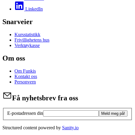
LinkedIn
Snarveier
Kursstatistikk
Frivillighetens hus
Verktøykasse
Om oss
Om Funkis
Kontakt oss
Personvern
Få nyhetsbrev fra oss
E-postadressen din
Meld meg på!
Structured content powered by
Sanity.io