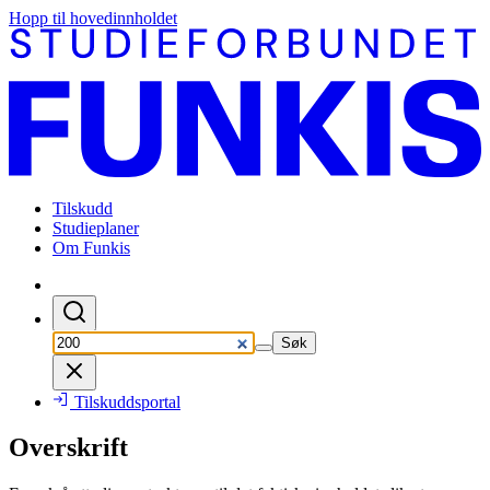
Hopp til hovedinnholdet
Tilskudd
Studieplaner
Om Funkis
Søk
Tilskuddsportal
Overskrift