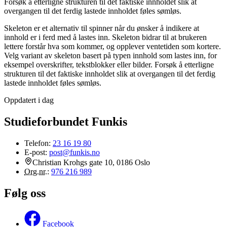
Forsøk å etterligne strukturen til det faktiske innholdet slik at
overgangen til det ferdig lastede innholdet føles sømløs.
Skeleton er et alternativ til spinner når du ønsker å indikere at
innhold er i ferd med å lastes inn. Skeleton bidrar til at brukeren
lettere forstår hva som kommer, og opplever ventetiden som kortere.
Velg variant av skeleton basert på typen innhold som lastes inn, for
eksempel overskrifter, tekstblokker eller bilder. Forsøk å etterligne
strukturen til det faktiske innholdet slik at overgangen til det ferdig
lastede innholdet føles sømløs.
Oppdatert i dag
Studieforbundet Funkis
Telefon:
23 16 19 80
E-post:
post@funkis.no
Christian Krohgs gate 10, 0186 Oslo
Org.nr.
:
976 216 989
Følg oss
Facebook