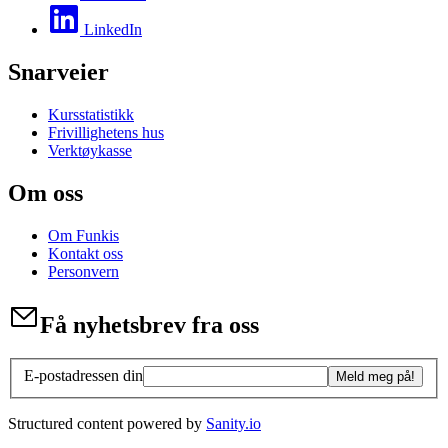
LinkedIn
Snarveier
Kursstatistikk
Frivillighetens hus
Verktøykasse
Om oss
Om Funkis
Kontakt oss
Personvern
Få nyhetsbrev fra oss
E-postadressen din
Meld meg på!
Structured content powered by
Sanity.io