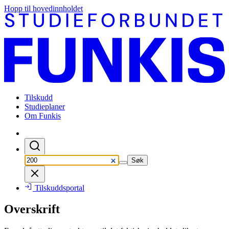
Hopp til hovedinnholdet
Tilskudd
Studieplaner
Om Funkis
Søk
Tilskuddsportal
Overskrift