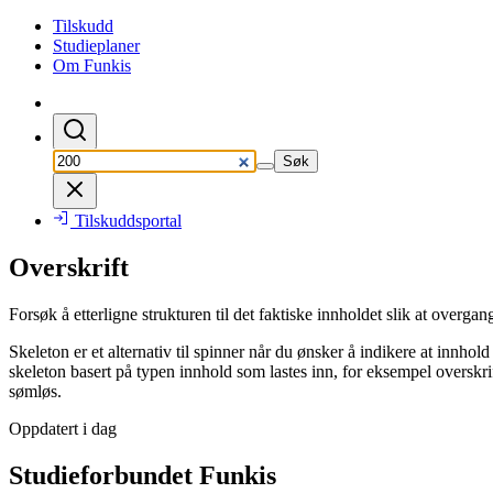
Tilskudd
Studieplaner
Om Funkis
Søk
Tilskuddsportal
Overskrift
Forsøk å etterligne strukturen til det faktiske innholdet slik at overgan
Skeleton er et alternativ til spinner når du ønsker å indikere at innhol
skeleton basert på typen innhold som lastes inn, for eksempel overskrifte
sømløs.
Oppdatert i dag
Studieforbundet Funkis