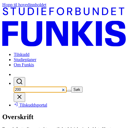
Hopp til hovedinnholdet
Tilskudd
Studieplaner
Om Funkis
Søk
Tilskuddsportal
Overskrift