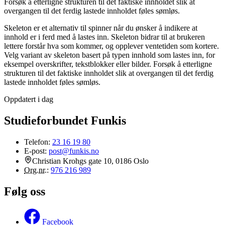
Forsøk å etterligne strukturen til det faktiske innholdet slik at
overgangen til det ferdig lastede innholdet føles sømløs.
Skeleton er et alternativ til spinner når du ønsker å indikere at
innhold er i ferd med å lastes inn. Skeleton bidrar til at brukeren
lettere forstår hva som kommer, og opplever ventetiden som kortere.
Velg variant av skeleton basert på typen innhold som lastes inn, for
eksempel overskrifter, tekstblokker eller bilder. Forsøk å etterligne
strukturen til det faktiske innholdet slik at overgangen til det ferdig
lastede innholdet føles sømløs.
Oppdatert i dag
Studieforbundet Funkis
Telefon:
23 16 19 80
E-post:
post@funkis.no
Christian Krohgs gate 10, 0186 Oslo
Org.nr.
:
976 216 989
Følg oss
Facebook