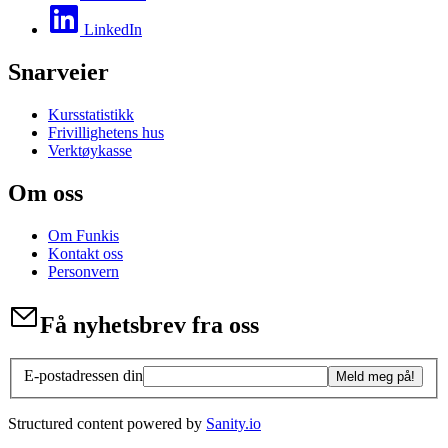
LinkedIn
Snarveier
Kursstatistikk
Frivillighetens hus
Verktøykasse
Om oss
Om Funkis
Kontakt oss
Personvern
Få nyhetsbrev fra oss
E-postadressen din
Meld meg på!
Structured content powered by
Sanity.io