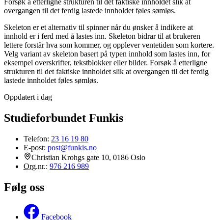
Forsøk å etterligne strukturen til det faktiske innholdet slik at
overgangen til det ferdig lastede innholdet føles sømløs.
Skeleton er et alternativ til spinner når du ønsker å indikere at
innhold er i ferd med å lastes inn. Skeleton bidrar til at brukeren
lettere forstår hva som kommer, og opplever ventetiden som kortere.
Velg variant av skeleton basert på typen innhold som lastes inn, for
eksempel overskrifter, tekstblokker eller bilder. Forsøk å etterligne
strukturen til det faktiske innholdet slik at overgangen til det ferdig
lastede innholdet føles sømløs.
Oppdatert i dag
Studieforbundet Funkis
Telefon:
23 16 19 80
E-post:
post@funkis.no
Christian Krohgs gate 10, 0186 Oslo
Org.nr.
:
976 216 989
Følg oss
Facebook