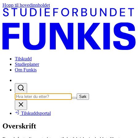
Hopp til hovedinnholdet
Tilskudd
Studieplaner
Om Funkis
Søk
Tilskuddsportal
Overskrift