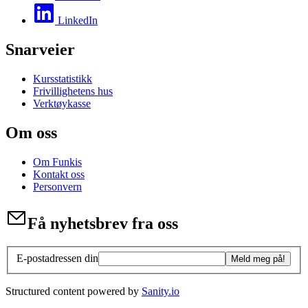
LinkedIn
Snarveier
Kursstatistikk
Frivillighetens hus
Verktøykasse
Om oss
Om Funkis
Kontakt oss
Personvern
Få nyhetsbrev fra oss
E-postadressen din
Meld meg på!
Structured content powered by
Sanity.io