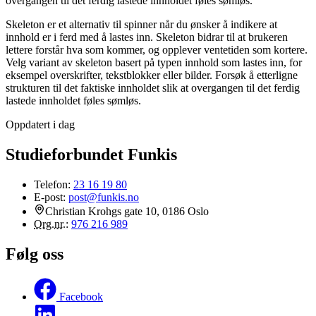
overgangen til det ferdig lastede innholdet føles sømløs.
Skeleton er et alternativ til spinner når du ønsker å indikere at
innhold er i ferd med å lastes inn. Skeleton bidrar til at brukeren
lettere forstår hva som kommer, og opplever ventetiden som kortere.
Velg variant av skeleton basert på typen innhold som lastes inn, for
eksempel overskrifter, tekstblokker eller bilder. Forsøk å etterligne
strukturen til det faktiske innholdet slik at overgangen til det ferdig
lastede innholdet føles sømløs.
Oppdatert i dag
Studieforbundet Funkis
Telefon:
23 16 19 80
E-post:
post@funkis.no
Christian Krohgs gate 10, 0186 Oslo
Org.nr.
:
976 216 989
Følg oss
Facebook