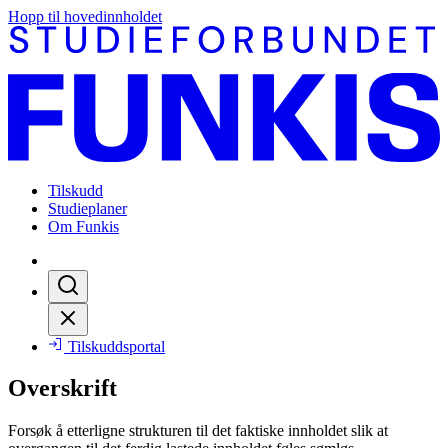
Hopp til hovedinnholdet
Tilskudd
Studieplaner
Om Funkis
Tilskuddsportal
Overskrift
Forsøk å etterligne strukturen til det faktiske innholdet slik at