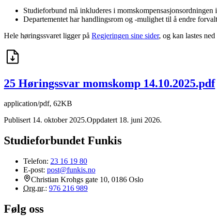
Studieforbund må inkluderes i momskompensasjonsordningen igjen,
Departementet har handlingsrom og -mulighet til å endre forval
Hele høringssvaret ligger på
Regjeringen sine sider
, og kan lastes ned
25 Høringssvar momskomp 14.10.2025.pdf
application/pdf
,
62KB
Publisert 14. oktober 2025
.
Oppdatert 18. juni 2026
.
Studieforbundet Funkis
Telefon:
23 16 19 80
E-post:
post@funkis.no
Christian Krohgs gate 10, 0186 Oslo
Org.nr.
:
976 216 989
Følg oss