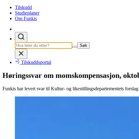
Tilskudd
Studieplaner
Om Funkis
Søk
Tilskuddsportal
Høringssvar om momskompensasjon, okto
Funkis har levert svar til Kultur- og likestillingsdepartementets for