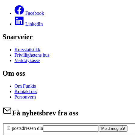
Facebook
LinkedIn
Snarveier
Kursstatistikk
Frivillighetens hus
Verktøykasse
Om oss
Om Funkis
Kontakt oss
Personvern
Få nyhetsbrev fra oss
E-postadressen din
Meld meg på!