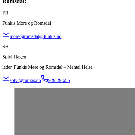
Romsdal:
FR
Funkis Møre og Romsdal
moreogromsdal@funkis.no
SH
Sølvi Hagen
leder, Funkis Møre og Romsdal – Mental Helse
solvi@funkis.no
929 29 655