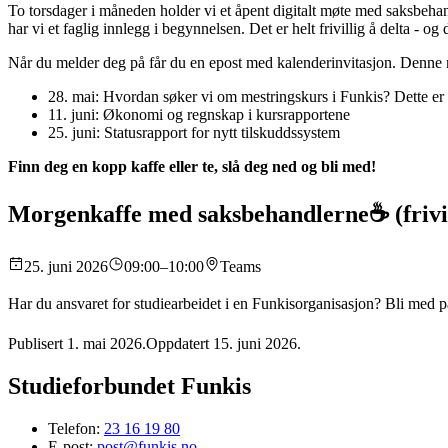
To torsdager i måneden holder vi et åpent digitalt møte med saksbehan
har vi et faglig innlegg i begynnelsen. Det er helt frivillig å delta - og
Når du melder deg på får du en epost med kalenderinvitasjon. Denne m
28. mai: Hvordan søker vi om mestringskurs i Funkis? Dette er 
11. juni: Økonomi og regnskap i kursrapportene
25. juni: Statusrapport for nytt tilskuddssystem
Finn deg en kopp kaffe eller te, slå deg ned og bli med!
Morgenkaffe med saksbehandlerne☕ (frivil
25. juni 2026
09:00–10:00
Teams
Har du ansvaret for studiearbeidet i en Funkisorganisasjon? Bli med p
Publisert 1. mai 2026
.
Oppdatert 15. juni 2026
.
Studieforbundet Funkis
Telefon:
23 16 19 80
E-post:
post@funkis.no