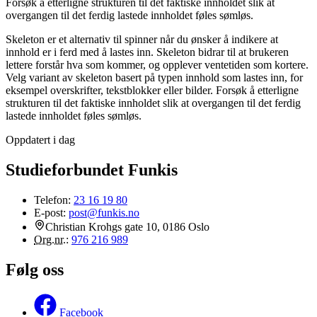
Forsøk å etterligne strukturen til det faktiske innholdet slik at
overgangen til det ferdig lastede innholdet føles sømløs.
Skeleton er et alternativ til spinner når du ønsker å indikere at
innhold er i ferd med å lastes inn. Skeleton bidrar til at brukeren
lettere forstår hva som kommer, og opplever ventetiden som kortere.
Velg variant av skeleton basert på typen innhold som lastes inn, for
eksempel overskrifter, tekstblokker eller bilder. Forsøk å etterligne
strukturen til det faktiske innholdet slik at overgangen til det ferdig
lastede innholdet føles sømløs.
Oppdatert i dag
Studieforbundet Funkis
Telefon:
23 16 19 80
E-post:
post@funkis.no
Christian Krohgs gate 10, 0186 Oslo
Org.nr.
:
976 216 989
Følg oss
Facebook