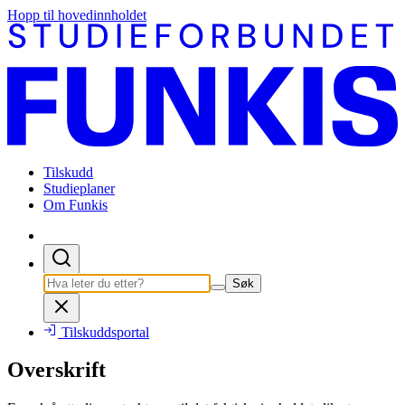
Hopp til hovedinnholdet
Tilskudd
Studieplaner
Om Funkis
Søk
Tilskuddsportal
Overskrift