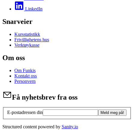
LinkedIn
Snarveier
Kursstatistikk
Frivillighetens hus
Verktøykasse
Om oss
Om Funkis
Kontakt oss
Personvern
Få nyhetsbrev fra oss
E-postadressen din
Meld meg på!
Structured content powered by
Sanity.io