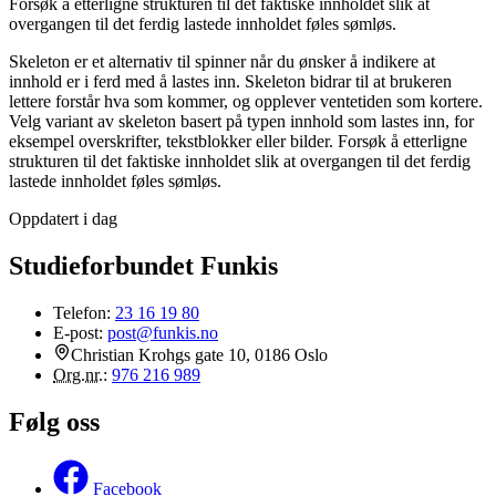
Forsøk å etterligne strukturen til det faktiske innholdet slik at
overgangen til det ferdig lastede innholdet føles sømløs.
Skeleton er et alternativ til spinner når du ønsker å indikere at
innhold er i ferd med å lastes inn. Skeleton bidrar til at brukeren
lettere forstår hva som kommer, og opplever ventetiden som kortere.
Velg variant av skeleton basert på typen innhold som lastes inn, for
eksempel overskrifter, tekstblokker eller bilder. Forsøk å etterligne
strukturen til det faktiske innholdet slik at overgangen til det ferdig
lastede innholdet føles sømløs.
Oppdatert i dag
Studieforbundet Funkis
Telefon:
23 16 19 80
E-post:
post@funkis.no
Christian Krohgs gate 10, 0186 Oslo
Org.nr.
:
976 216 989
Følg oss
Facebook