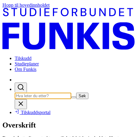
Hopp til hovedinnholdet
Tilskudd
Studieplaner
Om Funkis
Søk
Tilskuddsportal
Overskrift