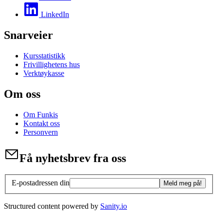
LinkedIn
Snarveier
Kursstatistikk
Frivillighetens hus
Verktøykasse
Om oss
Om Funkis
Kontakt oss
Personvern
Få nyhetsbrev fra oss
E-postadressen din
Meld meg på!
Structured content powered by
Sanity.io