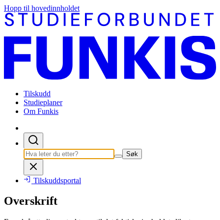
Hopp til hovedinnholdet
Tilskudd
Studieplaner
Om Funkis
Søk
Tilskuddsportal
Overskrift