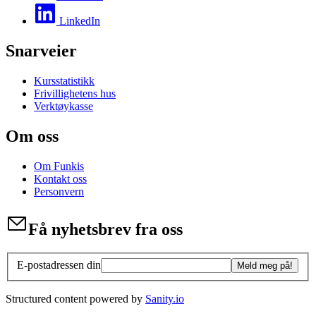
LinkedIn
Snarveier
Kursstatistikk
Frivillighetens hus
Verktøykasse
Om oss
Om Funkis
Kontakt oss
Personvern
Få nyhetsbrev fra oss
E-postadressen din
Meld meg på!
Structured content powered by
Sanity.io