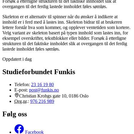
Forsøk å etterligne strukturen til det faktiske innholdet slik at
overgangen til det ferdig lastede innholdet føles sømløs.
Skeleton er et alternativ til spinner når du ønsker å indikere at
innhold er i ferd med å lastes inn. Skeleton bidrar til at brukeren
lettere forstår hva som kommer, og opplever ventetiden som kortere.
Velg variant av skeleton basert på typen innhold som lastes inn, for
eksempel overskrifter, tekstblokker eller bilder. Forsøk å etterligne
strukturen til det faktiske innholdet slik at overgangen til det ferdig
lastede innholdet føles sømløs.
Oppdatert i dag
Studieforbundet Funkis
Telefon:
23 16 19 80
E-post:
post@funkis.no
Christian Krohgs gate 10, 0186 Oslo
Org.nr.
:
976 216 989
Følg oss
Facebook