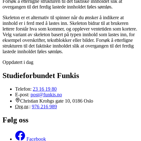
Forsøk å etterligne strukturen til det faktiske innholdet slik at
overgangen til det ferdig lastede innholdet føles sømløs.
Skeleton er et alternativ til spinner når du ønsker å indikere at
innhold er i ferd med å lastes inn. Skeleton bidrar til at brukeren
lettere forstår hva som kommer, og opplever ventetiden som kortere.
Velg variant av skeleton basert på typen innhold som lastes inn, for
eksempel overskrifter, tekstblokker eller bilder. Forsøk å etterligne
strukturen til det faktiske innholdet slik at overgangen til det ferdig
lastede innholdet føles sømløs.
Oppdatert i dag
Studieforbundet Funkis
Telefon:
23 16 19 80
E-post:
post@funkis.no
Christian Krohgs gate 10, 0186 Oslo
Org.nr.
:
976 216 989
Følg oss
Facebook