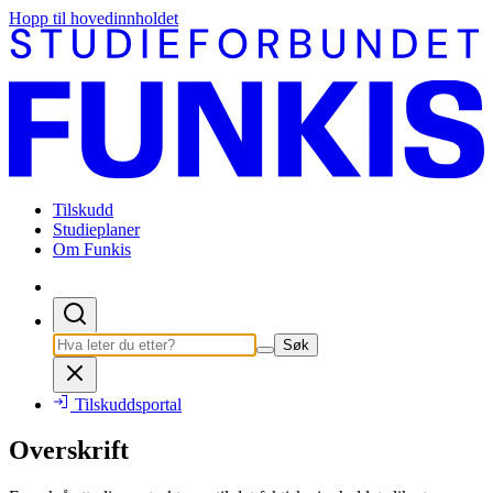
Hopp til hovedinnholdet
Tilskudd
Studieplaner
Om Funkis
Søk
Tilskuddsportal
Overskrift