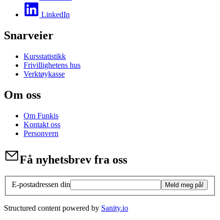
LinkedIn
Snarveier
Kursstatistikk
Frivillighetens hus
Verktøykasse
Om oss
Om Funkis
Kontakt oss
Personvern
Få nyhetsbrev fra oss
E-postadressen din
Meld meg på!
Structured content powered by
Sanity.io