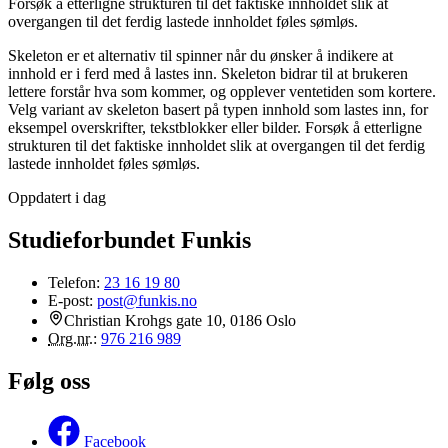
Forsøk å etterligne strukturen til det faktiske innholdet slik at
overgangen til det ferdig lastede innholdet føles sømløs.
Skeleton er et alternativ til spinner når du ønsker å indikere at
innhold er i ferd med å lastes inn. Skeleton bidrar til at brukeren
lettere forstår hva som kommer, og opplever ventetiden som kortere.
Velg variant av skeleton basert på typen innhold som lastes inn, for
eksempel overskrifter, tekstblokker eller bilder. Forsøk å etterligne
strukturen til det faktiske innholdet slik at overgangen til det ferdig
lastede innholdet føles sømløs.
Oppdatert i dag
Studieforbundet Funkis
Telefon:
23 16 19 80
E-post:
post@funkis.no
Christian Krohgs gate 10, 0186 Oslo
Org.nr.
:
976 216 989
Følg oss
Facebook