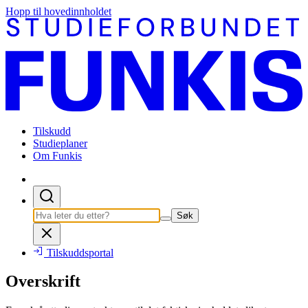
Hopp til hovedinnholdet
Tilskudd
Studieplaner
Om Funkis
Søk
Tilskuddsportal
Overskrift