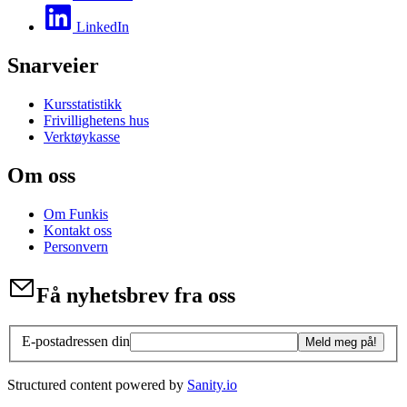
LinkedIn
Snarveier
Kursstatistikk
Frivillighetens hus
Verktøykasse
Om oss
Om Funkis
Kontakt oss
Personvern
Få nyhetsbrev fra oss
E-postadressen din
Meld meg på!
Structured content powered by
Sanity.io