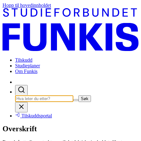
Hopp til hovedinnholdet
Tilskudd
Studieplaner
Om Funkis
Søk
Tilskuddsportal
Overskrift