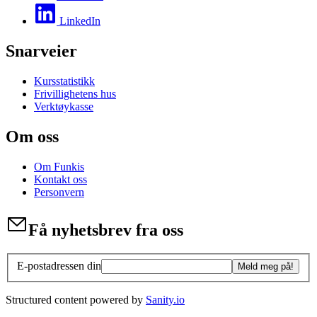
LinkedIn
Snarveier
Kursstatistikk
Frivillighetens hus
Verktøykasse
Om oss
Om Funkis
Kontakt oss
Personvern
Få nyhetsbrev fra oss
E-postadressen din
Meld meg på!
Structured content powered by
Sanity.io