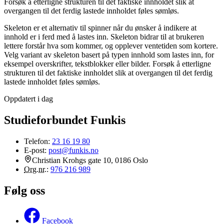
Forsøk å etterligne strukturen til det faktiske innholdet slik at
overgangen til det ferdig lastede innholdet føles sømløs.
Skeleton er et alternativ til spinner når du ønsker å indikere at
innhold er i ferd med å lastes inn. Skeleton bidrar til at brukeren
lettere forstår hva som kommer, og opplever ventetiden som kortere.
Velg variant av skeleton basert på typen innhold som lastes inn, for
eksempel overskrifter, tekstblokker eller bilder. Forsøk å etterligne
strukturen til det faktiske innholdet slik at overgangen til det ferdig
lastede innholdet føles sømløs.
Oppdatert i dag
Studieforbundet Funkis
Telefon:
23 16 19 80
E-post:
post@funkis.no
Christian Krohgs gate 10, 0186 Oslo
Org.nr.
:
976 216 989
Følg oss
Facebook