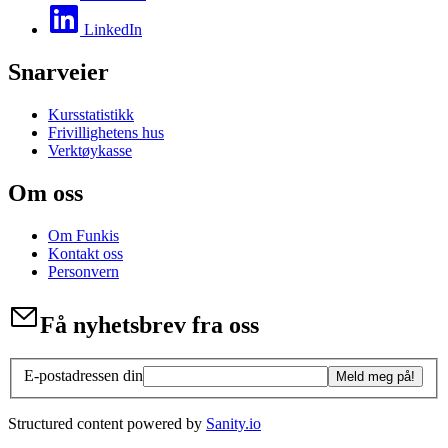
LinkedIn
Snarveier
Kursstatistikk
Frivillighetens hus
Verktøykasse
Om oss
Om Funkis
Kontakt oss
Personvern
Få nyhetsbrev fra oss
E-postadressen din
Meld meg på!
Structured content powered by
Sanity.io