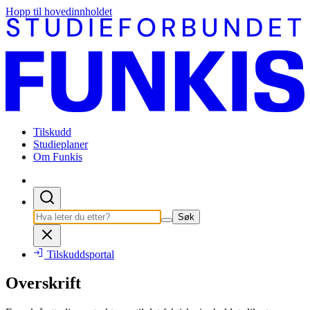
Hopp til hovedinnholdet
Tilskudd
Studieplaner
Om Funkis
Søk
Tilskuddsportal
Overskrift