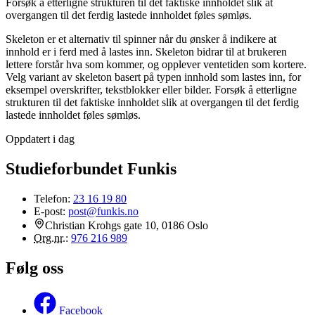
Forsøk å etterligne strukturen til det faktiske innholdet slik at
overgangen til det ferdig lastede innholdet føles sømløs.
Skeleton er et alternativ til spinner når du ønsker å indikere at
innhold er i ferd med å lastes inn. Skeleton bidrar til at brukeren
lettere forstår hva som kommer, og opplever ventetiden som kortere.
Velg variant av skeleton basert på typen innhold som lastes inn, for
eksempel overskrifter, tekstblokker eller bilder. Forsøk å etterligne
strukturen til det faktiske innholdet slik at overgangen til det ferdig
lastede innholdet føles sømløs.
Oppdatert i dag
Studieforbundet Funkis
Telefon:
23 16 19 80
E-post:
post@funkis.no
Christian Krohgs gate 10, 0186 Oslo
Org.nr.
:
976 216 989
Følg oss
Facebook