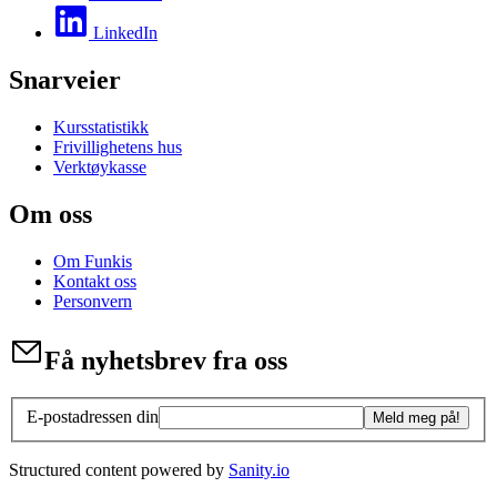
LinkedIn
Snarveier
Kursstatistikk
Frivillighetens hus
Verktøykasse
Om oss
Om Funkis
Kontakt oss
Personvern
Få nyhetsbrev fra oss
E-postadressen din
Meld meg på!
Structured content powered by
Sanity.io