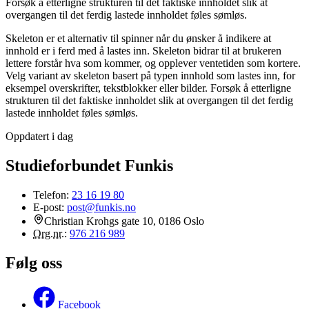
Forsøk å etterligne strukturen til det faktiske innholdet slik at
overgangen til det ferdig lastede innholdet føles sømløs.
Skeleton er et alternativ til spinner når du ønsker å indikere at
innhold er i ferd med å lastes inn. Skeleton bidrar til at brukeren
lettere forstår hva som kommer, og opplever ventetiden som kortere.
Velg variant av skeleton basert på typen innhold som lastes inn, for
eksempel overskrifter, tekstblokker eller bilder. Forsøk å etterligne
strukturen til det faktiske innholdet slik at overgangen til det ferdig
lastede innholdet føles sømløs.
Oppdatert i dag
Studieforbundet Funkis
Telefon:
23 16 19 80
E-post:
post@funkis.no
Christian Krohgs gate 10, 0186 Oslo
Org.nr.
:
976 216 989
Følg oss
Facebook