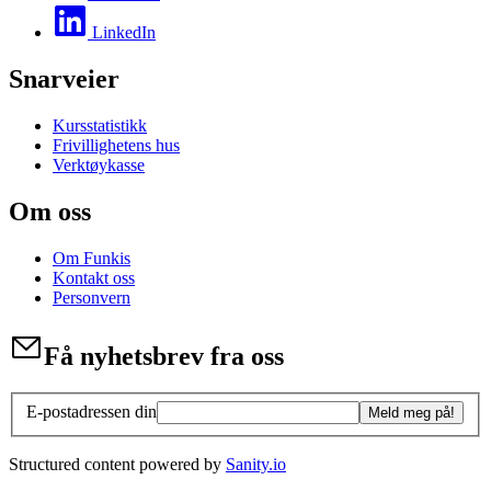
LinkedIn
Snarveier
Kursstatistikk
Frivillighetens hus
Verktøykasse
Om oss
Om Funkis
Kontakt oss
Personvern
Få nyhetsbrev fra oss
E-postadressen din
Meld meg på!
Structured content powered by
Sanity.io