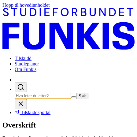
Hopp til hovedinnholdet
Tilskudd
Studieplaner
Om Funkis
Søk
Tilskuddsportal
Overskrift