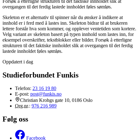
Forsøk å etterligne strukturen til det faktiske innholdet slik at
overgangen til det ferdig lastede innholdet føles sømløs.
Skeleton er et alternativ til spinner når du ønsker å indikere at
innhold er i ferd med å lastes inn. Skeleton bidrar til at brukeren
lettere forstår hva som kommer, og opplever ventetiden som kortere.
Velg variant av skeleton basert på typen innhold som lastes inn, for
eksempel overskrifter, tekstblokker eller bilder. Forsøk å etterligne
strukturen til det faktiske innholdet slik at overgangen til det ferdig
lastede innholdet føles sømløs.
Oppdatert i dag
Studieforbundet Funkis
Telefon:
23 16 19 80
E-post:
post@funkis.no
Christian Krohgs gate 10, 0186 Oslo
Org.nr.
:
976 216 989
Følg oss
Facebook