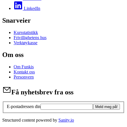
LinkedIn
Snarveier
Kursstatistikk
Frivillighetens hus
Verktøykasse
Om oss
Om Funkis
Kontakt oss
Personvern
Få nyhetsbrev fra oss
E-postadressen din
Meld meg på!
Structured content powered by
Sanity.io