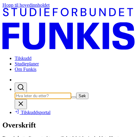
Hopp til hovedinnholdet
Tilskudd
Studieplaner
Om Funkis
Søk
Tilskuddsportal
Overskrift