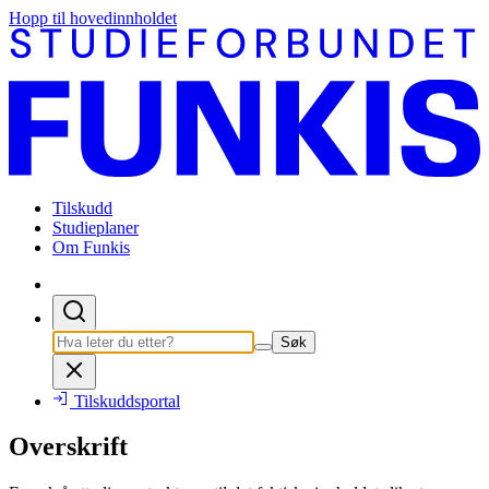
Hopp til hovedinnholdet
Tilskudd
Studieplaner
Om Funkis
Søk
Tilskuddsportal
Overskrift