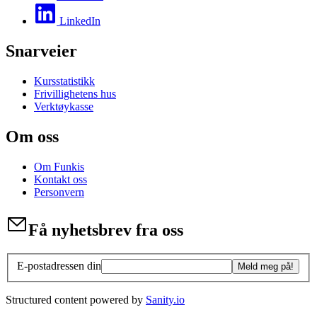
LinkedIn
Snarveier
Kursstatistikk
Frivillighetens hus
Verktøykasse
Om oss
Om Funkis
Kontakt oss
Personvern
Få nyhetsbrev fra oss
E-postadressen din
Meld meg på!
Structured content powered by
Sanity.io