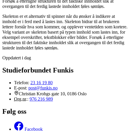
Forsøk å etterligne strukturen til det faktiske innholdet slik at
overgangen til det ferdig lastede innholdet føles sømløs.
Skeleton er et alternativ til spinner når du ønsker å indikere at
innhold er i ferd med å lastes inn. Skeleton bidrar til at brukeren
lettere forstår hva som kommer, og opplever ventetiden som kortere.
Velg variant av skeleton basert på typen innhold som lastes inn, for
eksempel overskrifter, tekstblokker eller bilder. Forsøk å etterligne
strukturen til det faktiske innholdet slik at overgangen til det ferdig
lastede innholdet føles sømløs.
Oppdatert i dag
Studieforbundet Funkis
Telefon:
23 16 19 80
E-post:
post@funkis.no
Christian Krohgs gate 10, 0186 Oslo
Org.nr.
:
976 216 989
Følg oss
Facebook