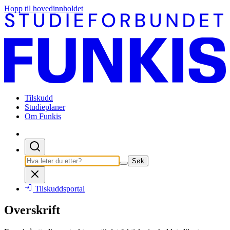
Hopp til hovedinnholdet
Tilskudd
Studieplaner
Om Funkis
Søk
Tilskuddsportal
Overskrift