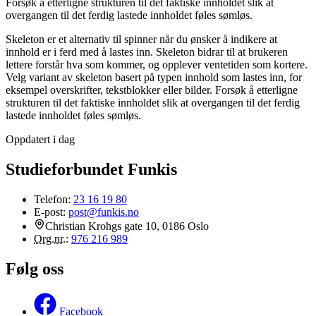
Forsøk å etterligne strukturen til det faktiske innholdet slik at
overgangen til det ferdig lastede innholdet føles sømløs.
Skeleton er et alternativ til spinner når du ønsker å indikere at
innhold er i ferd med å lastes inn. Skeleton bidrar til at brukeren
lettere forstår hva som kommer, og opplever ventetiden som kortere.
Velg variant av skeleton basert på typen innhold som lastes inn, for
eksempel overskrifter, tekstblokker eller bilder. Forsøk å etterligne
strukturen til det faktiske innholdet slik at overgangen til det ferdig
lastede innholdet føles sømløs.
Oppdatert i dag
Studieforbundet Funkis
Telefon:
23 16 19 80
E-post:
post@funkis.no
Christian Krohgs gate 10, 0186 Oslo
Org.nr.
:
976 216 989
Følg oss
Facebook