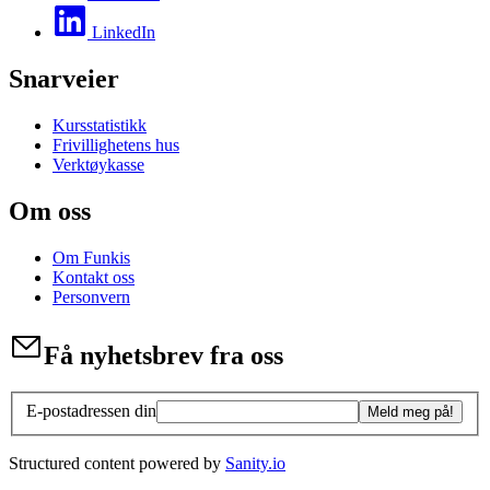
LinkedIn
Snarveier
Kursstatistikk
Frivillighetens hus
Verktøykasse
Om oss
Om Funkis
Kontakt oss
Personvern
Få nyhetsbrev fra oss
E-postadressen din
Meld meg på!
Structured content powered by
Sanity.io