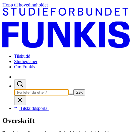
Hopp til hovedinnholdet
Tilskudd
Studieplaner
Om Funkis
Søk
Tilskuddsportal
Overskrift