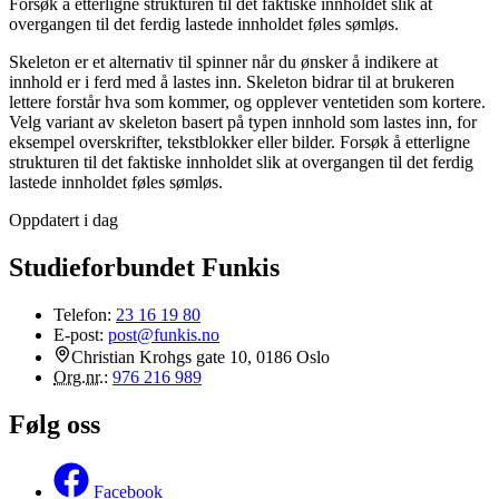
Forsøk å etterligne strukturen til det faktiske innholdet slik at
overgangen til det ferdig lastede innholdet føles sømløs.
Skeleton er et alternativ til spinner når du ønsker å indikere at
innhold er i ferd med å lastes inn. Skeleton bidrar til at brukeren
lettere forstår hva som kommer, og opplever ventetiden som kortere.
Velg variant av skeleton basert på typen innhold som lastes inn, for
eksempel overskrifter, tekstblokker eller bilder. Forsøk å etterligne
strukturen til det faktiske innholdet slik at overgangen til det ferdig
lastede innholdet føles sømløs.
Oppdatert i dag
Studieforbundet Funkis
Telefon:
23 16 19 80
E-post:
post@funkis.no
Christian Krohgs gate 10, 0186 Oslo
Org.nr.
:
976 216 989
Følg oss
Facebook