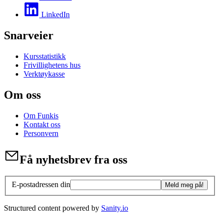
LinkedIn
Snarveier
Kursstatistikk
Frivillighetens hus
Verktøykasse
Om oss
Om Funkis
Kontakt oss
Personvern
Få nyhetsbrev fra oss
E-postadressen din
Meld meg på!
Structured content powered by
Sanity.io