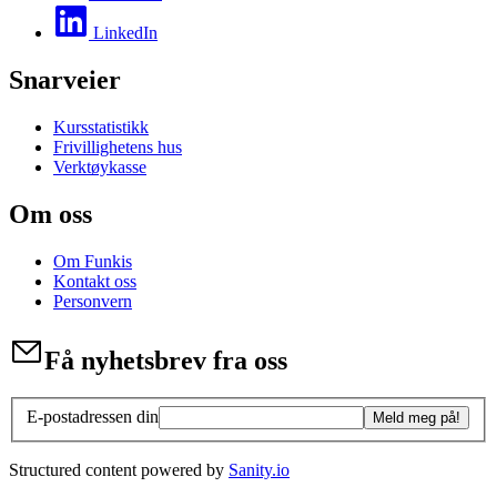
LinkedIn
Snarveier
Kursstatistikk
Frivillighetens hus
Verktøykasse
Om oss
Om Funkis
Kontakt oss
Personvern
Få nyhetsbrev fra oss
E-postadressen din
Meld meg på!
Structured content powered by
Sanity.io