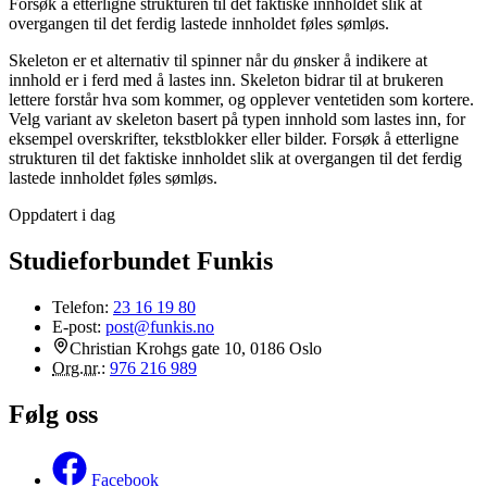
Forsøk å etterligne strukturen til det faktiske innholdet slik at
overgangen til det ferdig lastede innholdet føles sømløs.
Skeleton er et alternativ til spinner når du ønsker å indikere at
innhold er i ferd med å lastes inn. Skeleton bidrar til at brukeren
lettere forstår hva som kommer, og opplever ventetiden som kortere.
Velg variant av skeleton basert på typen innhold som lastes inn, for
eksempel overskrifter, tekstblokker eller bilder. Forsøk å etterligne
strukturen til det faktiske innholdet slik at overgangen til det ferdig
lastede innholdet føles sømløs.
Oppdatert i dag
Studieforbundet Funkis
Telefon:
23 16 19 80
E-post:
post@funkis.no
Christian Krohgs gate 10, 0186 Oslo
Org.nr.
:
976 216 989
Følg oss
Facebook