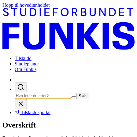
Hopp til hovedinnholdet
Tilskudd
Studieplaner
Om Funkis
Søk
Tilskuddsportal
Overskrift