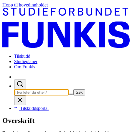
Hopp til hovedinnholdet
Tilskudd
Studieplaner
Om Funkis
Søk
Tilskuddsportal
Overskrift