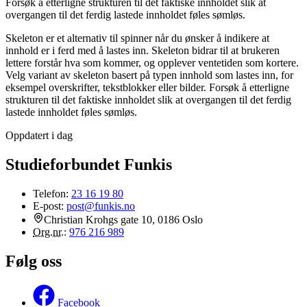
Forsøk å etterligne strukturen til det faktiske innholdet slik at
overgangen til det ferdig lastede innholdet føles sømløs.
Skeleton er et alternativ til spinner når du ønsker å indikere at
innhold er i ferd med å lastes inn. Skeleton bidrar til at brukeren
lettere forstår hva som kommer, og opplever ventetiden som kortere.
Velg variant av skeleton basert på typen innhold som lastes inn, for
eksempel overskrifter, tekstblokker eller bilder. Forsøk å etterligne
strukturen til det faktiske innholdet slik at overgangen til det ferdig
lastede innholdet føles sømløs.
Oppdatert i dag
Studieforbundet Funkis
Telefon:
23 16 19 80
E-post:
post@funkis.no
Christian Krohgs gate 10, 0186 Oslo
Org.nr.
:
976 216 989
Følg oss
Facebook