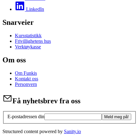
LinkedIn
Snarveier
Kursstatistikk
Frivillighetens hus
Verktøykasse
Om oss
Om Funkis
Kontakt oss
Personvern
Få nyhetsbrev fra oss
E-postadressen din
Meld meg på!
Structured content powered by
Sanity.io