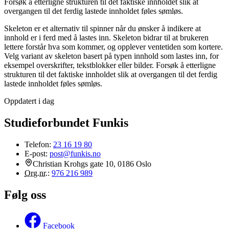
Forsøk å etterligne strukturen til det faktiske innholdet slik at
overgangen til det ferdig lastede innholdet føles sømløs.
Skeleton er et alternativ til spinner når du ønsker å indikere at
innhold er i ferd med å lastes inn. Skeleton bidrar til at brukeren
lettere forstår hva som kommer, og opplever ventetiden som kortere.
Velg variant av skeleton basert på typen innhold som lastes inn, for
eksempel overskrifter, tekstblokker eller bilder. Forsøk å etterligne
strukturen til det faktiske innholdet slik at overgangen til det ferdig
lastede innholdet føles sømløs.
Oppdatert i dag
Studieforbundet Funkis
Telefon:
23 16 19 80
E-post:
post@funkis.no
Christian Krohgs gate 10, 0186 Oslo
Org.nr.
:
976 216 989
Følg oss
Facebook