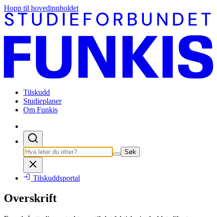
Hopp til hovedinnholdet
Tilskudd
Studieplaner
Om Funkis
Søk
Tilskuddsportal
Overskrift