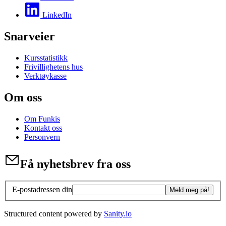
LinkedIn
Snarveier
Kursstatistikk
Frivillighetens hus
Verktøykasse
Om oss
Om Funkis
Kontakt oss
Personvern
Få nyhetsbrev fra oss
E-postadressen din
Meld meg på!
Structured content powered by
Sanity.io