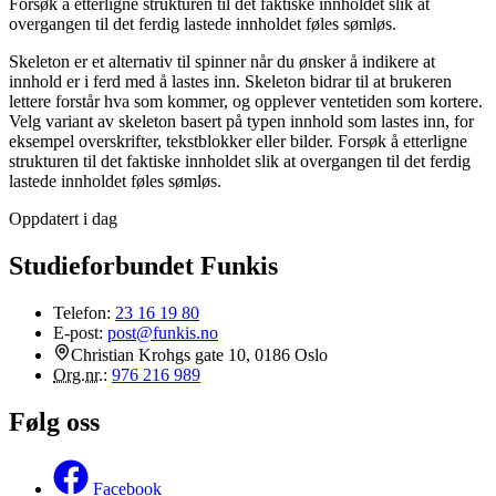
Forsøk å etterligne strukturen til det faktiske innholdet slik at
overgangen til det ferdig lastede innholdet føles sømløs.
Skeleton er et alternativ til spinner når du ønsker å indikere at
innhold er i ferd med å lastes inn. Skeleton bidrar til at brukeren
lettere forstår hva som kommer, og opplever ventetiden som kortere.
Velg variant av skeleton basert på typen innhold som lastes inn, for
eksempel overskrifter, tekstblokker eller bilder. Forsøk å etterligne
strukturen til det faktiske innholdet slik at overgangen til det ferdig
lastede innholdet føles sømløs.
Oppdatert i dag
Studieforbundet Funkis
Telefon:
23 16 19 80
E-post:
post@funkis.no
Christian Krohgs gate 10, 0186 Oslo
Org.nr.
:
976 216 989
Følg oss
Facebook