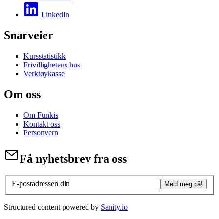
LinkedIn
Snarveier
Kursstatistikk
Frivillighetens hus
Verktøykasse
Om oss
Om Funkis
Kontakt oss
Personvern
Få nyhetsbrev fra oss
E-postadressen din
Meld meg på!
Structured content powered by
Sanity.io