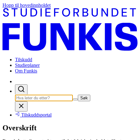
Hopp til hovedinnholdet
Tilskudd
Studieplaner
Om Funkis
Søk
Tilskuddsportal
Overskrift