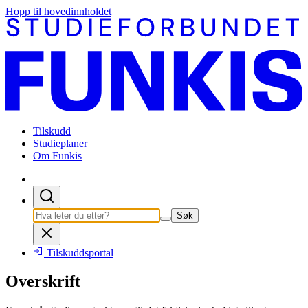
Hopp til hovedinnholdet
Tilskudd
Studieplaner
Om Funkis
Søk
Tilskuddsportal
Overskrift