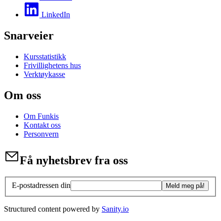
LinkedIn
Snarveier
Kursstatistikk
Frivillighetens hus
Verktøykasse
Om oss
Om Funkis
Kontakt oss
Personvern
Få nyhetsbrev fra oss
E-postadressen din
Meld meg på!
Structured content powered by
Sanity.io