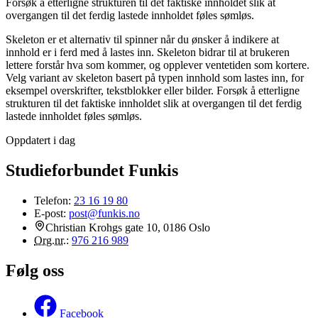
Forsøk å etterligne strukturen til det faktiske innholdet slik at
overgangen til det ferdig lastede innholdet føles sømløs.
Skeleton er et alternativ til spinner når du ønsker å indikere at
innhold er i ferd med å lastes inn. Skeleton bidrar til at brukeren
lettere forstår hva som kommer, og opplever ventetiden som kortere.
Velg variant av skeleton basert på typen innhold som lastes inn, for
eksempel overskrifter, tekstblokker eller bilder. Forsøk å etterligne
strukturen til det faktiske innholdet slik at overgangen til det ferdig
lastede innholdet føles sømløs.
Oppdatert i dag
Studieforbundet Funkis
Telefon:
23 16 19 80
E-post:
post@funkis.no
Christian Krohgs gate 10, 0186 Oslo
Org.nr.
:
976 216 989
Følg oss
Facebook