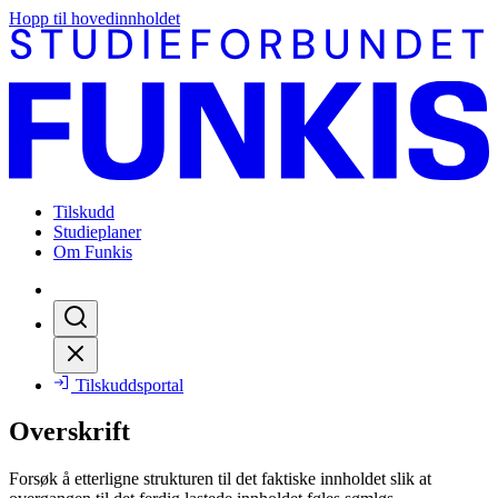
Hopp til hovedinnholdet
Tilskudd
Studieplaner
Om Funkis
Tilskuddsportal
Overskrift
Forsøk å etterligne strukturen til det faktiske innholdet slik at