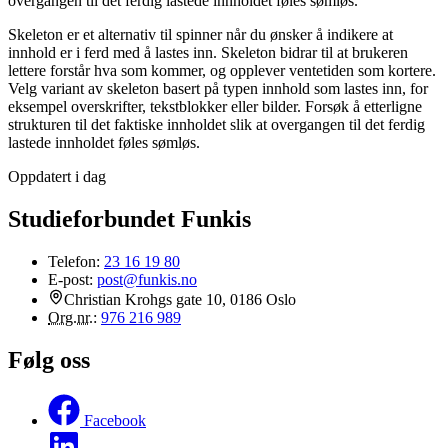
overgangen til det ferdig lastede innholdet føles sømløs.
Skeleton er et alternativ til spinner når du ønsker å indikere at
innhold er i ferd med å lastes inn. Skeleton bidrar til at brukeren
lettere forstår hva som kommer, og opplever ventetiden som kortere.
Velg variant av skeleton basert på typen innhold som lastes inn, for
eksempel overskrifter, tekstblokker eller bilder. Forsøk å etterligne
strukturen til det faktiske innholdet slik at overgangen til det ferdig
lastede innholdet føles sømløs.
Oppdatert i dag
Studieforbundet Funkis
Telefon:
23 16 19 80
E-post:
post@funkis.no
Christian Krohgs gate 10, 0186 Oslo
Org.nr.
:
976 216 989
Følg oss
Facebook