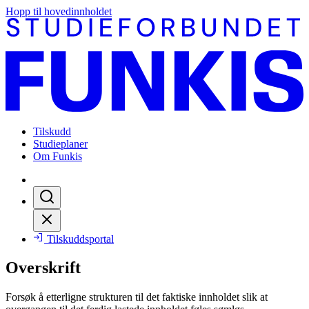
Hopp til hovedinnholdet
Tilskudd
Studieplaner
Om Funkis
Tilskuddsportal
Overskrift
Forsøk å etterligne strukturen til det faktiske innholdet slik at