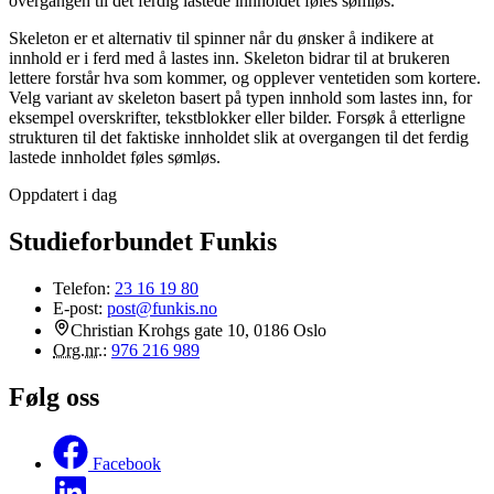
overgangen til det ferdig lastede innholdet føles sømløs.
Skeleton er et alternativ til spinner når du ønsker å indikere at
innhold er i ferd med å lastes inn. Skeleton bidrar til at brukeren
lettere forstår hva som kommer, og opplever ventetiden som kortere.
Velg variant av skeleton basert på typen innhold som lastes inn, for
eksempel overskrifter, tekstblokker eller bilder. Forsøk å etterligne
strukturen til det faktiske innholdet slik at overgangen til det ferdig
lastede innholdet føles sømløs.
Oppdatert i dag
Studieforbundet Funkis
Telefon:
23 16 19 80
E-post:
post@funkis.no
Christian Krohgs gate 10, 0186 Oslo
Org.nr.
:
976 216 989
Følg oss
Facebook