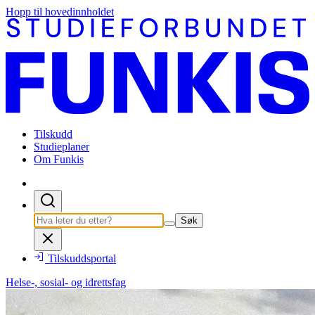
Hopp til hovedinnholdet
Tilskudd
Studieplaner
Om Funkis
Søk
Tilskuddsportal
Helse-, sosial- og idrettsfag