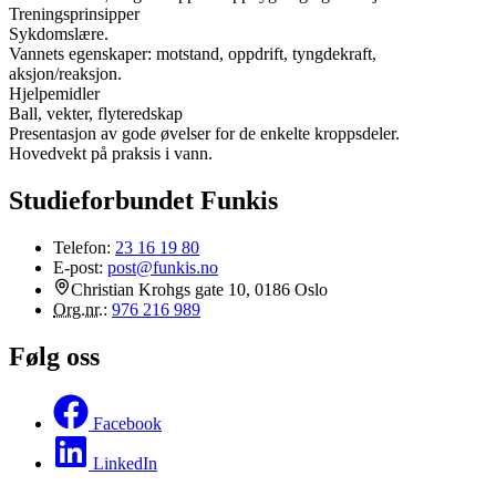
Treningsprinsipper
Sykdomslære.
Vannets egenskaper: motstand, oppdrift, tyngdekraft,
aksjon/reaksjon.
Hjelpemidler
Ball, vekter, flyteredskap
Presentasjon av gode øvelser for de enkelte kroppsdeler.
Hovedvekt på praksis i vann.
Studieforbundet Funkis
Telefon:
23 16 19 80
E-post:
post@funkis.no
Christian Krohgs gate 10, 0186 Oslo
Org.nr.
:
976 216 989
Følg oss
Facebook
LinkedIn