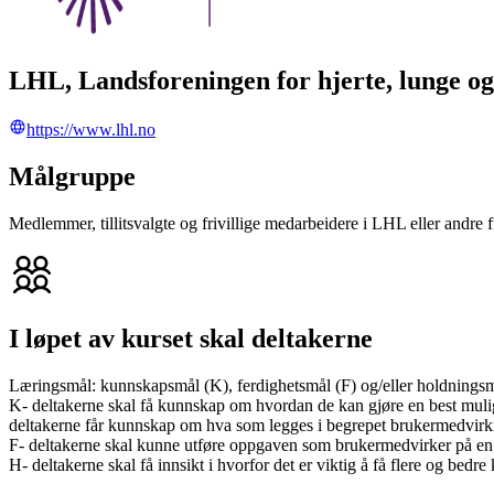
LHL, Landsforeningen for hjerte, lunge og
https://www.lhl.no
Målgruppe
Medlemmer, tillitsvalgte og frivillige medarbeidere i LHL eller andre 
I løpet av kurset skal deltakerne
Læringsmål: kunnskapsmål (K), ferdighetsmål (F) og/eller holdnings
K- deltakerne skal få kunnskap om hvordan de kan gjøre en best mulig
deltakerne får kunnskap om hva som legges i begrepet brukermedvirkn
F- deltakerne skal kunne utføre oppgaven som brukermedvirker på en ti
H- deltakerne skal få innsikt i hvorfor det er viktig å få flere og bedr