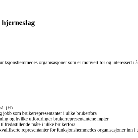
 hjerneslag
funksjonshemmedes organisasjoner som er motivert for og interessert i å 
mål (H)
 jobb som brukerrepresentanter i ulike brukerfora
ing og hvilke utfordringer brukerrepresentantene møter
lfredsstillende måte i ulike brukerfora
e kvalifiserte representanter for funksjonshemmedes organisasjoner inn i u