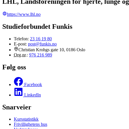
LHL, Landsforeningen for hjerte, lunge og
https://www.lhl.no
Studieforbundet Funkis
Telefon:
23 16 19 80
E-post:
post@funkis.no
Christian Krohgs gate 10, 0186 Oslo
Org.nr.
:
976 216 989
Følg oss
Facebook
LinkedIn
Snarveier
Kursstatistikk
Frivillighetens hus