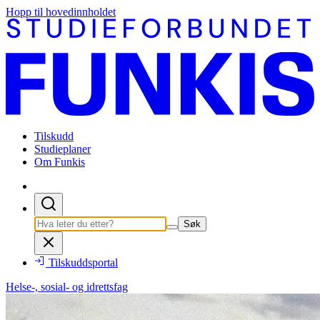
Hopp til hovedinnholdet
Tilskudd
Studieplaner
Om Funkis
Søk
Tilskuddsportal
Helse-, sosial- og idrettsfag