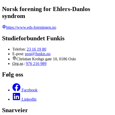
Norsk forening for Ehlers-Danlos
syndrom
https://www.eds-foreningen.no
Studieforbundet Funkis
Telefon:
23 16 19 80
E-post:
post@funkis.no
Christian Krohgs gate 10, 0186 Oslo
Org.nr.
:
976 216 989
Følg oss
Facebook
LinkedIn
Snarveier