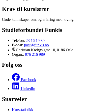
Krav til kurslærer
Gode kunnskaper om, og erfaring med toving.
Studieforbundet Funkis
Telefon:
23 16 19 80
E-post:
post@funkis.no
Christian Krohgs gate 10, 0186 Oslo
Org.nr.
:
976 216 989
Følg oss
Facebook
LinkedIn
Snarveier
Kursstatistikk