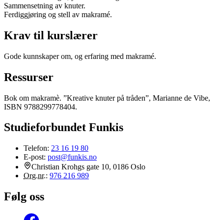
Sammensetning av knuter.
Ferdiggjøring og stell av makramé.
Krav til kurslærer
Gode kunnskaper om, og erfaring med makramé.
Ressurser
Bok om makramè. ”Kreative knuter på tråden”, Marianne de Vibe,
ISBN 9788299778404.
Studieforbundet Funkis
Telefon:
23 16 19 80
E-post:
post@funkis.no
Christian Krohgs gate 10, 0186 Oslo
Org.nr.
:
976 216 989
Følg oss