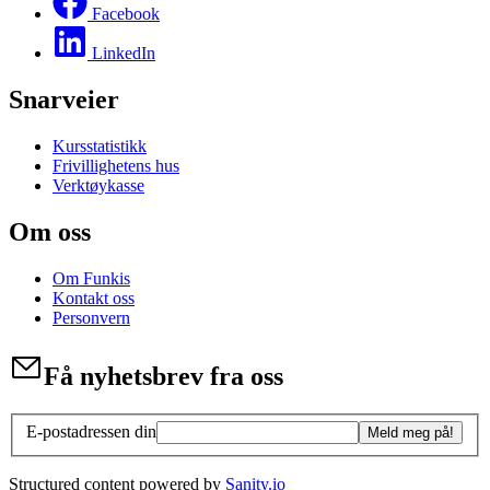
Facebook
LinkedIn
Snarveier
Kursstatistikk
Frivillighetens hus
Verktøykasse
Om oss
Om Funkis
Kontakt oss
Personvern
Få nyhetsbrev fra oss
E-postadressen din
Meld meg på!
Structured content powered by
Sanity.io