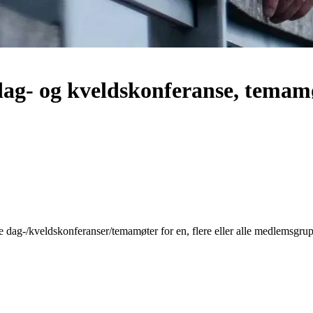
ag- og kveldskonferanse, temam
ere dag-/kveldskonferanser/temamøter for en, flere eller alle medlemsgru