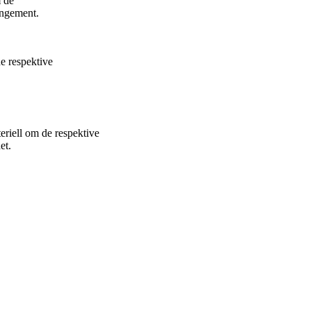
 de
angement.
e respektive
teriell om de respektive
et.