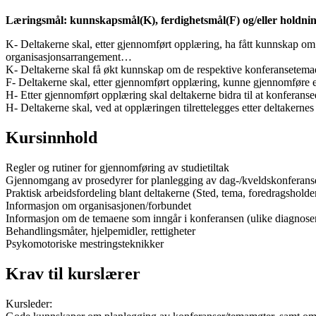
Læringsmål: kunnskapsmål(K), ferdighetsmål(F) og/eller holdni
K- Deltakerne skal, etter gjennomført opplæring, ha fått kunnskap om d
organisasjonsarrangement…
K- Deltakerne skal få økt kunnskap om de respektive konferansetema
F- Deltakerne skal, etter gjennomført opplæring, kunne gjennomføre 
H- Etter gjennomført opplæring skal deltakerne bidra til at konferanse
H- Deltakerne skal, ved at opplæringen tilrettelegges etter deltakerne
Kursinnhold
Regler og rutiner for gjennomføring av studietiltak
Gjennomgang av prosedyrer for planlegging av dag-/kveldskonferanse
Praktisk arbeidsfordeling blant deltakerne (Sted, tema, foredragsholder
Informasjon om organisasjonen/forbundet
Informasjon om de temaene som inngår i konferansen (ulike diagnose
Behandlingsmåter, hjelpemidler, rettigheter
Psykomotoriske mestringsteknikker
Krav til kurslærer
Kursleder: