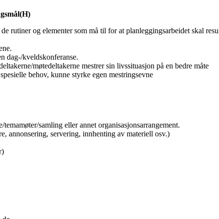
ngsmål(H)
e rutiner og elementer som må til for at planleggingsarbeidet skal resul
ene.
en dag-/kveldskonferanse.
deltakerne/møtedeltakerne mestrer sin livssituasjon på en bedre måte
s spesielle behov, kunne styrke egen mestringsevne
/temamøter/samling eller annet organisasjonsarrangement.
e, annonsering, servering, innhenting av materiell osv.)
r)