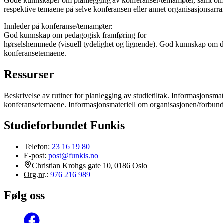
Gode kunnskaper om planlegging av konferanser/temamøter, samt om
respektive temaene på selve konferansen eller annet organisasjonsarr
Innleder på konferanse/temamøter:
God kunnskap om pedagogisk framføring for
hørselshemmede (visuell tydelighet og lignende). God kunnskap om d
konferansetemaene.
Ressurser
Beskrivelse av rutiner for planlegging av studietiltak. Informasjonsma
konferansetemaene. Informasjonsmateriell om organisasjonen/forbund
Studieforbundet Funkis
Telefon:
23 16 19 80
E-post:
post@funkis.no
Christian Krohgs gate 10, 0186 Oslo
Org.nr.
:
976 216 989
Følg oss