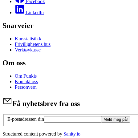
Facebook
LinkedIn
Snarveier
Kursstatistikk
Frivillighetens hus
Verktøykasse
Om oss
Om Funkis
Kontakt oss
Personvern
Få nyhetsbrev fra oss
E-postadressen din
Meld meg på!
Structured content powered by
Sanity.io