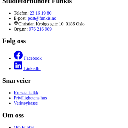
Studieforbundet Funkis
Telefon:
23 16 19 80
E-post:
post@funkis.no
Christian Krohgs gate 10, 0186 Oslo
Org.nr.
:
976 216 989
Følg oss
Facebook
LinkedIn
Snarveier
Kursstatistikk
Frivillighetens hus
Verktøykasse
Om oss
Om Funkis