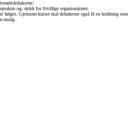
årsmøtedeltakerne.
praksis og- skikk for frivillige organisasjoner.
er følges. Gjennom kurset skal deltakerne også få en holdning som
m mulig.