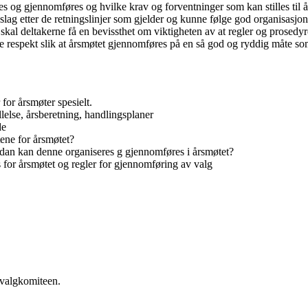
s og gjennomføres og hvilke krav og forventninger som kan stilles til 
eslag etter de retningslinjer som gjelder og kunne følge god organisasjons
al deltakerne få en bevissthet om viktigheten av at regler og prosedyr
te respekt slik at årsmøtet gjennomføres på en så god og ryddig måte so
for årsmøter spesielt.
lelse, årsberetning, handlingsplaner
de
ene for årsmøtet?
dan kan denne organiseres g gjennomføres i årsmøtet?
 for årsmøtet og regler for gjennomføring av valg
 valgkomiteen.