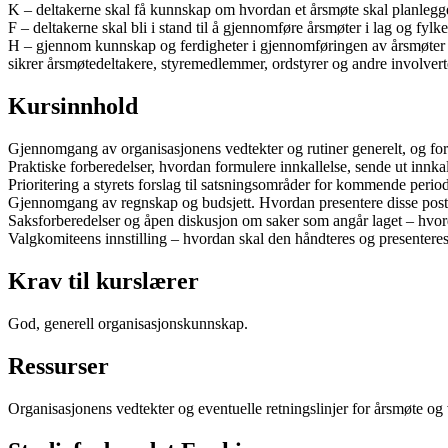
K – deltakerne skal få kunnskap om hvordan et årsmøte skal planlegge
F – deltakerne skal bli i stand til å gjennomføre årsmøter i lag og fylk
H – gjennom kunnskap og ferdigheter i gjennomføringen av årsmøter sk
sikrer årsmøtedeltakere, styremedlemmer, ordstyrer og andre involver
Kursinnhold
Gjennomgang av organisasjonens vedtekter og rutiner generelt, og for 
Praktiske forberedelser, hvordan formulere innkallelse, sende ut innkal
Prioritering a styrets forslag til satsningsområder for kommende perio
Gjennomgang av regnskap og budsjett. Hvordan presentere disse post
Saksforberedelser og åpen diskusjon om saker som angår laget – hvor
Valgkomiteens innstilling – hvordan skal den håndteres og presenteres
Krav til kurslærer
God, generell organisasjonskunnskap.
Ressurser
Organisasjonens vedtekter og eventuelle retningslinjer for årsmøte og