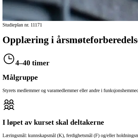
Studieplan nr.
11171
Opplæring i årsmøteforberedels
4–40 timer
Målgruppe
Styrets medlemmer og varamedlemmer eller andre i funksjonshemmedes o
I løpet av kurset skal deltakerne
Læringsmål: kunnskapsmål (K), ferdighetsmål (F) og/eller holdnings