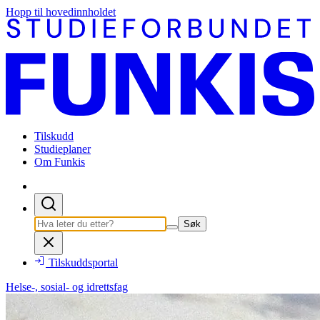
Hopp til hovedinnholdet
Tilskudd
Studieplaner
Om Funkis
Søk
Tilskuddsportal
Helse-, sosial- og idrettsfag