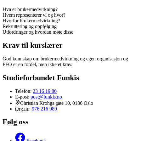
Hva er brukermedvirkning?
Hvem representerer vi og hvor?
Hvorfor brukermedvirkning?
Rekruttering og oppfølging
Utfordringer og hvordan møte disse
Krav til kurslærer
God kunnskap om brukermedvirkning og egen organisasjon og
FFO er en fordel, men ikke et krav.
Studieforbundet Funkis
Telefon:
23 16 19 80
E-post:
post@funkis.no
Christian Krohgs gate 10, 0186 Oslo
Org.nr.
:
976 216 989
Følg oss
Facebook