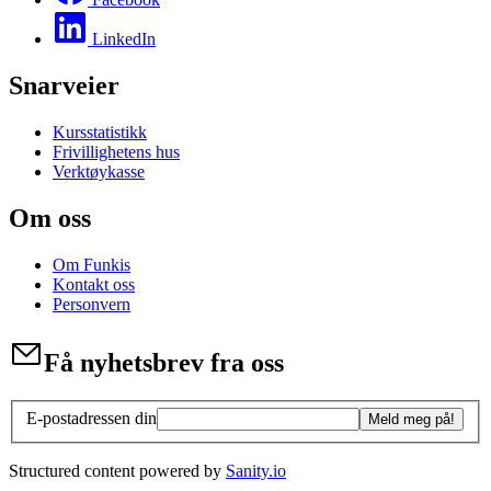
LinkedIn
Snarveier
Kursstatistikk
Frivillighetens hus
Verktøykasse
Om oss
Om Funkis
Kontakt oss
Personvern
Få nyhetsbrev fra oss
E-postadressen din
Meld meg på!
Structured content powered by
Sanity.io