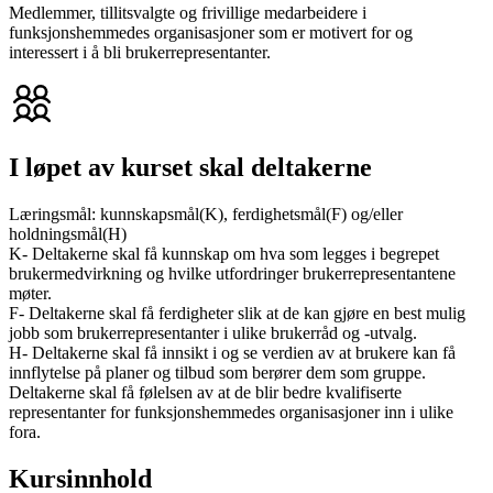
Medlemmer, tillitsvalgte og frivillige medarbeidere i
funksjonshemmedes organisasjoner som er motivert for og
interessert i å bli brukerrepresentanter.
I løpet av kurset skal deltakerne
Læringsmål: kunnskapsmål(K), ferdighetsmål(F) og/eller
holdningsmål(H)
K- Deltakerne skal få kunnskap om hva som legges i begrepet
brukermedvirkning og hvilke utfordringer brukerrepresentantene
møter.
F- Deltakerne skal få ferdigheter slik at de kan gjøre en best mulig
jobb som brukerrepresentanter i ulike brukerråd og -utvalg.
H- Deltakerne skal få innsikt i og se verdien av at brukere kan få
innflytelse på planer og tilbud som berører dem som gruppe.
Deltakerne skal få følelsen av at de blir bedre kvalifiserte
representanter for funksjonshemmedes organisasjoner inn i ulike
fora.
Kursinnhold