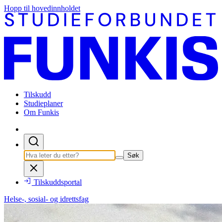
Hopp til hovedinnholdet
Tilskudd
Studieplaner
Om Funkis
Søk
Tilskuddsportal
Helse-, sosial- og idrettsfag