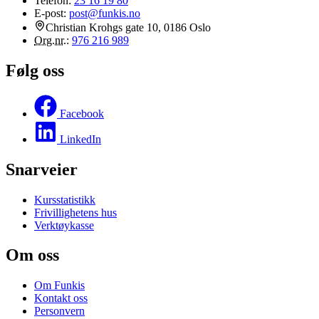
Telefon:
23 16 19 80
E-post:
post@funkis.no
Christian Krohgs gate 10, 0186 Oslo
Org.nr.
:
976 216 989
Følg oss
Facebook
LinkedIn
Snarveier
Kursstatistikk
Frivillighetens hus
Verktøykasse
Om oss
Om Funkis
Kontakt oss
Personvern