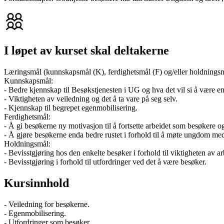
I løpet av kurset skal deltakerne
Læringsmål (kunnskapsmål (K), ferdighetsmål (F) og/eller holdnings
Kunnskapsmål:
- Bedre kjennskap til Besøkstjenesten i UG og hva det vil si å være e
- Viktigheten av veiledning og det å ta vare på seg selv.
- Kjennskap til begrepet egenmobilisering.
Ferdighetsmål:
- Å gi besøkerne ny motivasjon til å fortsette arbeidet som besøkere 
- Å gjøre besøkerne enda bedre rustet i forhold til å møte ungdom med
Holdningsmål:
- Bevisstgjøring hos den enkelte besøker i forhold til viktigheten av 
- Bevisstgjøring i forhold til utfordringer ved det å være besøker.
Kursinnhold
- Veiledning for besøkerne.
- Egenmobilisering.
- Utfordringer som besøker.