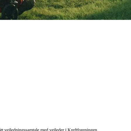
ått veiledningssamtale med veileder i Kreftforeningen.