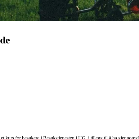
nde
t kurs for besøkere i Besøkstjenesten i UG, i tillegg til å ha gjennomg