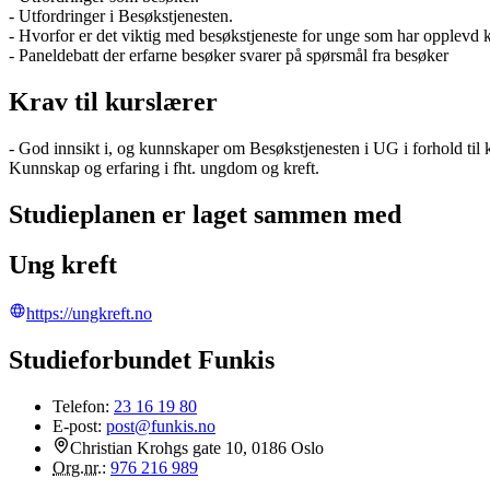
- Utfordringer i Besøkstjenesten.
- Hvorfor er det viktig med besøkstjeneste for unge som har opplevd k
- Paneldebatt der erfarne besøker svarer på spørsmål fra besøker
Krav til kurslærer
- God innsikt i, og kunnskaper om Besøkstjenesten i UG i forhold til 
Kunnskap og erfaring i fht. ungdom og kreft.
Studieplanen er laget sammen med
Ung kreft
https://ungkreft.no
Studieforbundet Funkis
Telefon:
23 16 19 80
E-post:
post@funkis.no
Christian Krohgs gate 10, 0186 Oslo
Org.nr.
:
976 216 989