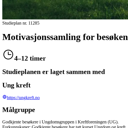
Studieplan nr.
11285
Motivasjonssamling for besøke
4–12 timer
Studieplanen er laget sammen med
Ung kreft
https://ungkreft.no
Målgruppe
Godkjente besøkere i Ungdomsgruppen i Kreftforeningen (UG).
Forkunnskaper: Godkjente besøkere har tatt kurset Ungdom og kreft , e